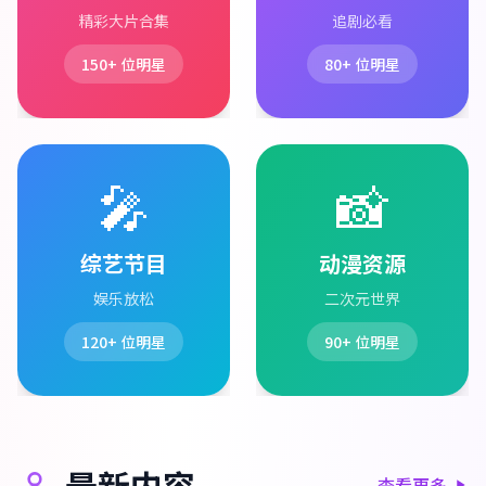
精彩大片合集
追剧必看
150+
位明星
80+
位明星
🎤
📸
综艺节目
动漫资源
娱乐放松
二次元世界
120+
位明星
90+
位明星
最新内容
查看更多