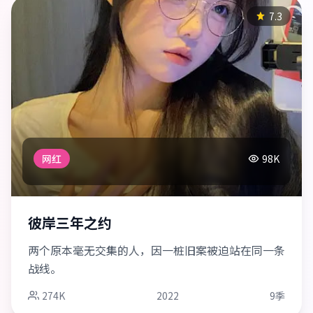
7.3
网红
98K
彼岸三年之约
两个原本毫无交集的人，因一桩旧案被迫站在同一条
战线。
274K
2022
9季